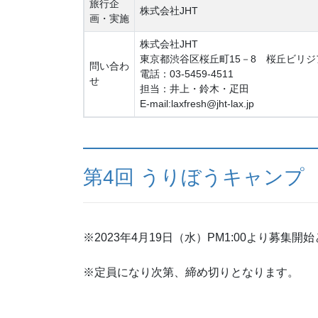
旅行企
株式会社JHT
画・実施
株式会社JHT
東京都渋谷区桜丘町15－8 桜丘ビリジア
問い合わ
電話：03-5459-4511
せ
担当：井上・鈴木・疋田
E-mail:laxfresh@jht-lax.jp
第4回 うりぼうキャンプ
※2023年4月19日（水）PM1:00より募集開
※定員になり次第、締め切りとなります。