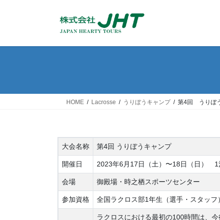
コ
ナ
ン
ビ
テ
ゲ
ン
ー
ツ
シ
へ
ョ
ス
ン
キ
に
ッ
移
HOME
Lacrosse
うりぼうキャンプ
第4回 うりぼ
プ
動
大会名称
第4回 うりぼうキャンプ
開催日
2023年6月17日（土）〜18日（日） 1
会場
御殿場・時之栖スポーツセンター
参加資格
全国ラクロス部1年生（選手・スタッフ
ラクロスにおける最初の100時間は、