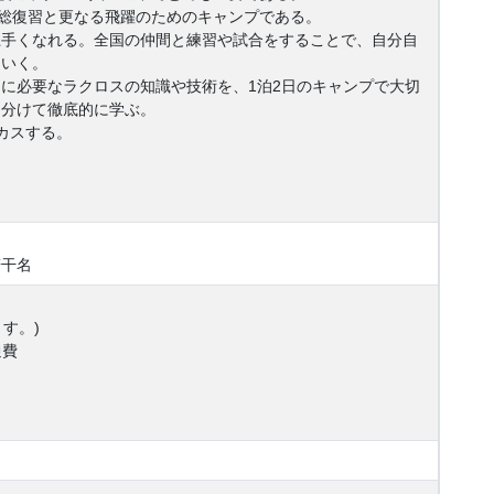
の総復習と更なる飛躍のためのキャンプである。
上手くなれる。全国の仲間と練習や試合をすることで、自分自
ていく。
に必要なラクロスの知識や技術を、1泊2日のキャンプで大切
に分けて徹底的に学ぶ。
カスする。
若干名
ます。)
通費