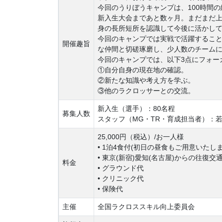
今回のうりぼうキャンプは、100時間
新入生大会まであと数ヶ月。まだまだ
身の長所短所を認識して今後に活かし
今回のキャンプでは実戦で活躍すること
開催趣旨
な仲間と切磋琢磨し、少人数のチーム
今回のキャンプでは、以下3点にフォー
①自分自身の現在地の確認。
②新たな知識や考え方を学ぶ。
③他のラクロッサーとの交流。
新入生（選手）：80名程
募集人数
スタッフ（MG・TR・育成担当者）：
25,000円（税込）/お一人様
• 1泊4食付(初日の昼食もご用意いたし
• 東京(新宿)愛知(名古屋)からの往復交
料金
• グラウンド代
• クリニック代
• 保険代
主催
全国ラクロススキル向上委員会