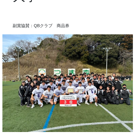
副賞協賛：QBクラブ 商品券