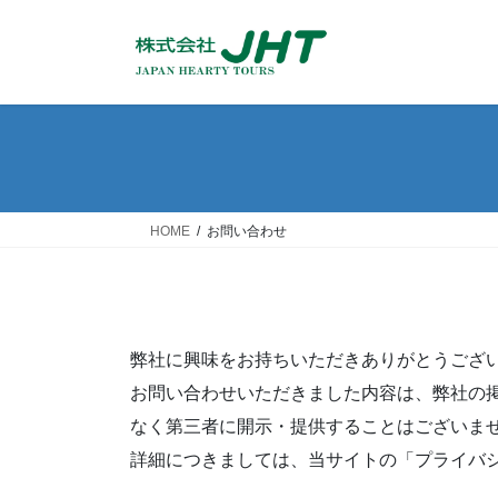
コ
ナ
ン
ビ
テ
ゲ
ン
ー
ツ
シ
へ
ョ
ス
ン
キ
に
ッ
移
HOME
お問い合わせ
プ
動
弊社に興味をお持ちいただきありがとうござ
お問い合わせいただきました内容は、弊社の
なく第三者に開示・提供することはございま
詳細につきましては、当サイトの「プライバ