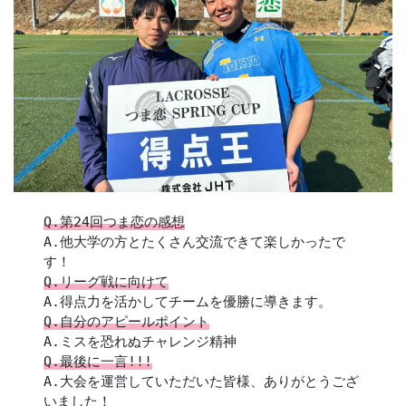
Q.第24回つま恋の感想
A.他大学の方とたくさん交流できて楽しかったで
す！
Q.リーグ戦に向けて
A.得点力を活かしてチームを優勝に導きます。
Q.自分のアピールポイント
A.ミスを恐れぬチャレンジ精神
Q.最後に一言!!!
A.大会を運営していただいた皆様、ありがとうござ
いました！