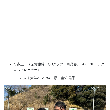
A.賞をいただけて光栄です！
チームの支えあってこその結果だと思っています。
本当です。
Q.リーグ戦に向けて
A.つま恋で見つかった課題を持ち帰って一段とレベ
ルアップします
Q.自分のアピールポイント
A.裏からのプレーで会場を湧かせます！
Q.最後に一言!!!
A.関西初の学生日本一獲得🏆
得点王 （副賞協賛：QBクラブ 商品券、LAXONE ラク
ロストレーナー）
東京大学A AT#4 原 圭佑 選手