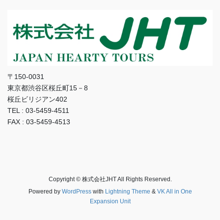
〒150-0031
東京都渋谷区桜丘町15－8
桜丘ビリジアン402
TEL : 03-5459-4511
FAX : 03-5459-4513
Copyright © 株式会社JHT All Rights Reserved.
Powered by
WordPress
with
Lightning Theme
&
VK All in One
Expansion Unit