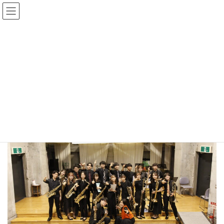
コ
ナ
ン
ビ
テ
ゲ
ン
ー
青山学院大学 Royal Sounds Jazz
ツ
シ
Orchestra
へ
ョ
ス
ン
キ
に
HOME
青山学院大学 Royal Sounds Jazz Orchestra
ッ
移
プ
動