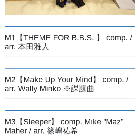
M1【THEME FOR B.B.S. 】 comp. /
arr. 本田雅人
M2【Make Up Your Mind】 comp. /
arr. Wally Minko ※課題曲
M3【Sleeper】 comp. Mike ”Maz”
Maher / arr. 篠嶋祐希