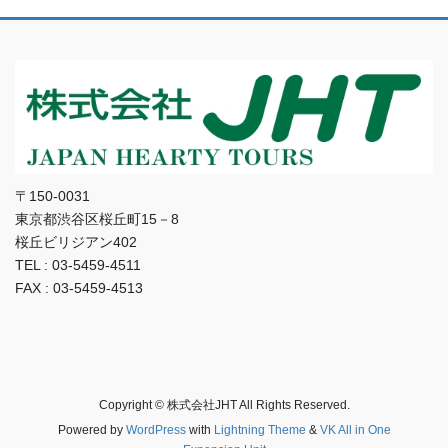
〒150-0031
東京都渋谷区桜丘町15－8
桜丘ビリジアン402
TEL : 03-5459-4511
FAX : 03-5459-4513
Copyright © 株式会社JHT All Rights Reserved.
Powered by
WordPress
with
Lightning Theme
&
VK All in One