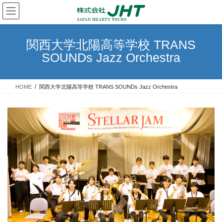
コ
ナ
ン
ビ
テ
ゲ
ン
ー
関西大学北陽高等学校 TRANS
ツ
シ
SOUNDs Jazz Orchestra
へ
ョ
ス
ン
キ
に
HOME
関西大学北陽高等学校 TRANS SOUNDs Jazz Orchestra
ッ
移
プ
動