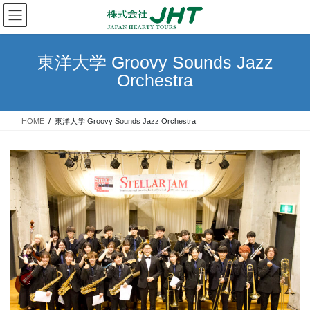
コ
ナ
ン
ビ
テ
ゲ
ン
ー
東洋大学 Groovy Sounds Jazz
ツ
シ
Orchestra
へ
ョ
ス
ン
キ
に
HOME
東洋大学 Groovy Sounds Jazz Orchestra
ッ
移
プ
動