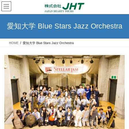
コ
ナ
ン
ビ
テ
ゲ
ン
ー
愛知大学 Blue Stars Jazz Orchestra
ツ
シ
へ
ョ
ス
ン
HOME
愛知大学 Blue Stars Jazz Orchestra
キ
に
ッ
移
プ
動