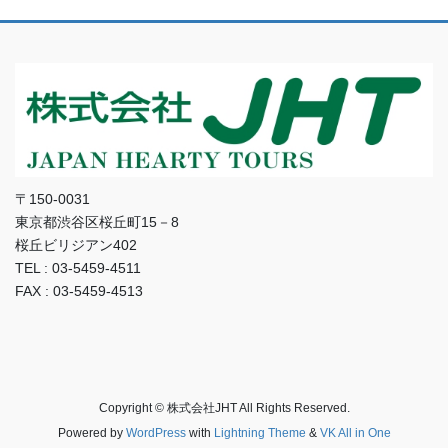
〒150-0031
東京都渋谷区桜丘町15－8
桜丘ビリジアン402
TEL : 03-5459-4511
FAX : 03-5459-4513
Copyright © 株式会社JHT All Rights Reserved.
Powered by
WordPress
with
Lightning Theme
&
VK All in One