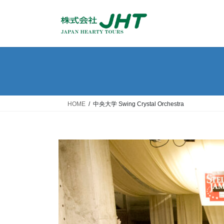
コ
ナ
ン
ビ
テ
ゲ
ン
ー
ツ
シ
へ
ョ
ス
ン
キ
に
ッ
移
HOME
中央大学 Swing Crystal Orchestra
プ
動