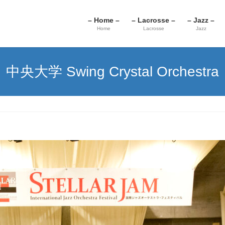
– Home –
– Lacrosse –
– Jazz –
Home
Lacrosse
Jazz
中央大学 Swing Crystal Orchestra